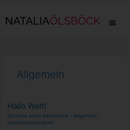
Zum
Inhalt
springen
Allgemein
Hallo Welt!
Hallo
Welt!
Schreibe einen Kommentar
/
Allgemein
/
wpcOelsboeckadmin