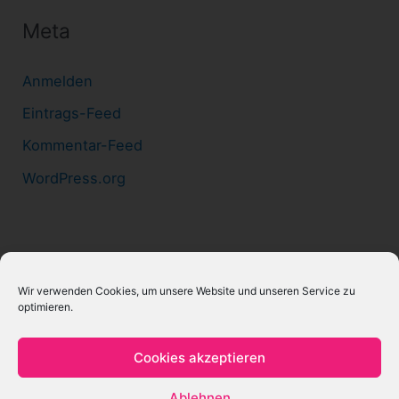
Meta
Anmelden
Eintrags-Feed
Kommentar-Feed
WordPress.org
Teilen mit Freu(n)de
Wir verwenden Cookies, um unsere Website und unseren Service zu
optimieren.
Cookies akzeptieren
Ablehnen