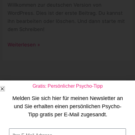
Willkommen zur deutschen Version von
WordPress. Dies ist der erste Beitrag. Du kannst
ihn bearbeiten oder löschen. Und dann starte mit
dem Schreiben!
Weiterlesen »
Gratis: Persönlicher Psycho-Tipp
Melden Sie sich hier für meinen Newsletter an
und Sie erhalten einen persönlichen Psycho-
S
Tipp gratis per E-Mail zugesandt.
u
c
Neueste Beiträge