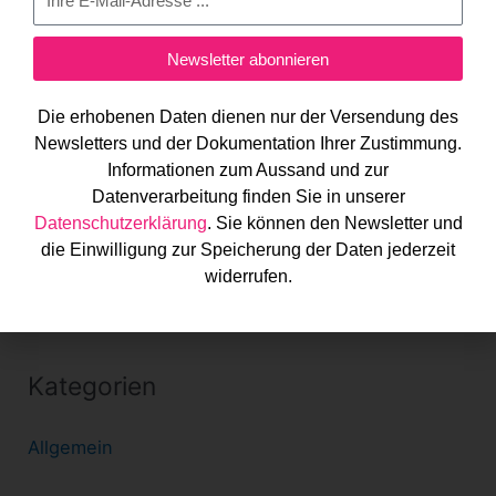
h
e
Newsletter abonnieren
Hallo Welt!
n
Die erhobenen Daten dienen nur der Versendung des
n
Neueste Kommentare
Newsletters und der Dokumentation Ihrer Zustimmung.
a
Informationen zum Aussand und zur
c
Datenverarbeitung finden Sie in unserer
Datenschutzerklärung
. Sie können den Newsletter und
h
Archiv
die Einwilligung zur Speicherung der Daten jederzeit
:
widerrufen.
Juli 2018
Kategorien
Allgemein