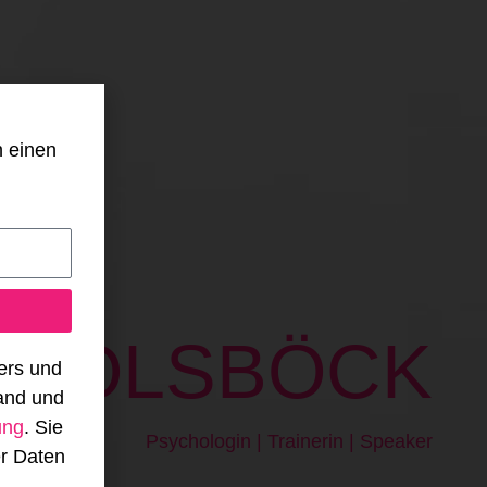
n einen
IA
ÖLSBÖCK
ers und
and und
ung
. Sie
Psychologin
|
Trainerin
|
Speaker
er Daten