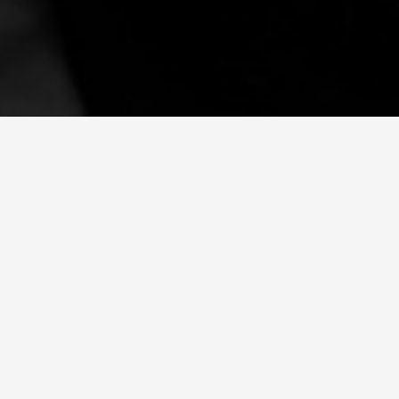
wpcOelsboeckad