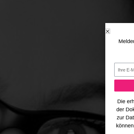
Melden
Die er
der Do
zur Dat
können 